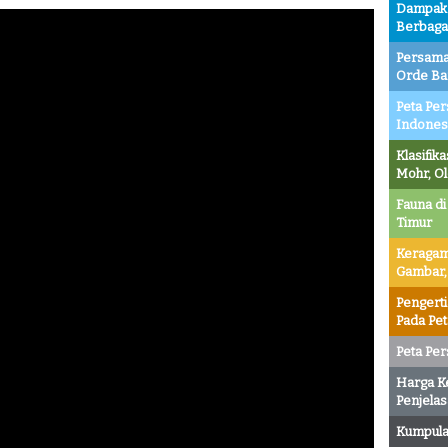
Dampak P
Berbaga
Persama
Orde Ba
Peta Per
Indones
Klasifik
Mohr, O
Fauna di
Timur
Keragam
Gambar,
Pengert
Pada Pe
Peta Per
Harga K
Penjelas
Kumpulan