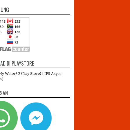
JUNG
AD DI PLAYSTORE
y Water? 2 (Play Store)
|
IPS Asyik
s)
ESAN