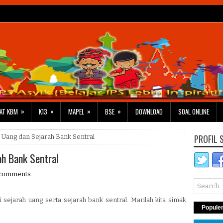
»
»
»
»
AT KBM
K13
MAPEL
BSE
DOWNLOAD
SOAL ONLINE
PROFIL 
 Uang dan Sejarah Bank Sentral
ah Bank Sentral
comments
sejarah uang serta sejarah bank sentral. Marilah kita simak
Popule