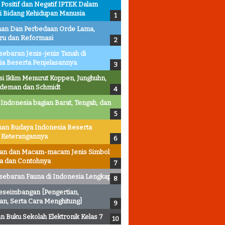
ositif dan Negatif IPTEK Dalam
i Bidang Kehidupan Manusia
an Dan Perbedaan Orde Lama,
ru dan Reformasi
sebaran Jenis-jenis Tanah di
ia Beserta Penjelasannya
asi Iklim Menurut Koppen, Junghuhn,
ldeman dan Schmidt
 Indonesia bagian Barat, Tengah, dan
an Budaya Indonesia Beserta
 Keterangannya
ian dan Macam-macam Jenis Simbol
ta dan Contohnya
sebaran Fauna di Indonesia Lengkap
eseimbangan [Pengertian,
an, Serta Cara Menghitung]
 Buku Sekolah Elektronik Kelas 7