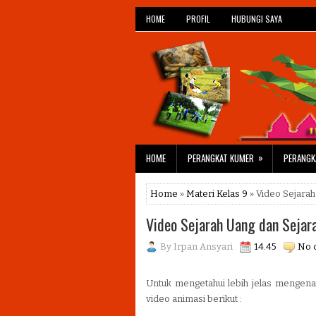
HOME
PROFIL
HUBUNGI SAYA
»
HOME
PERANGKAT KUMER
PERANGK
Home
»
Materi Kelas 9
» Video Sejarah
Video Sejarah Uang dan Sejar
By
Irpan Ansyari
14.45
No 
Untuk mengetahui lebih jelas mengenai 
video animasi berikut :