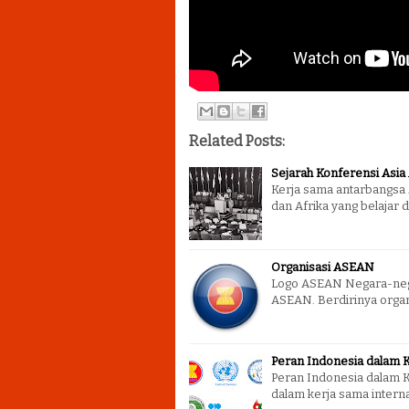
Related Posts:
Sejarah Konferensi Asia 
Kerja sama antarbangsa 
dan Afrika yang belajar 
Organisasi ASEAN
Logo ASEAN Negara-nega
ASEAN. Berdirinya organ
Peran Indonesia dalam K
Peran Indonesia dalam K
dalam kerja sama intern