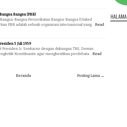
 Bangsa Bangsa (PBB)
HALAMA
n Bangsa-Bangsa.Perserikatan Bangsa-Bangsa (United
tian PBB adalah sebuah organisasi internasional yang…
Read
Presiden 5 Juli 1959
959 Presiden Ir. Soekarno dengan dukungan TNI, Dewan
engkritik Konstituante agar menghentikan perdebata…
Read
Beranda
Posting Lama →