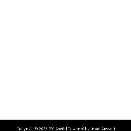
Copyright ©
2026
IPS Asyik
| Powered by
Irpan Ansyari