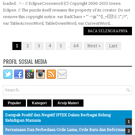
loaded... !-- // EclipseCrossword (C) Copyright 2000-2013 Green
Eclipse. // The puzzle itself remains the property of its creator. Do not
remove this copyright notice. var BadChars = "`~!@^*()_={[}]\\|:;\"',/?";
var TableAcrossWord, TableDownWord; var CurrentWord,...
BACA SELENGKAPNYA
1
2
3
4
5
64
Next »
Last
...
PROFIL SOSIAL MEDIA
Populer
Kategori
Arsip Materi
Dampak Positif dan Negatif IPTEK Dalam Berbagai Bidang
Kehidupan Manusia
Persamaan Dan Perbedaan Orde Lama, Orde Baru dan Reformasi