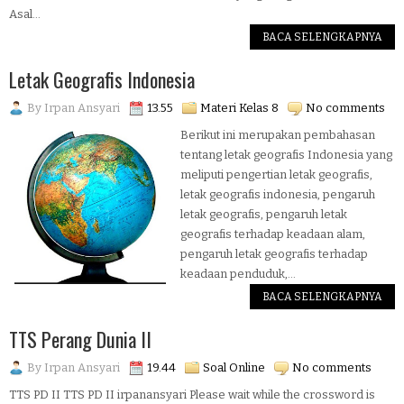
Asal...
BACA SELENGKAPNYA
Letak Geografis Indonesia
By
Irpan Ansyari
13.55
Materi Kelas 8
No comments
Berikut ini merupakan pembahasan
tentang letak geografis Indonesia yang
meliputi pengertian letak geografis,
letak geografis indonesia, pengaruh
letak geografis, pengaruh letak
geografis terhadap keadaan alam,
pengaruh letak geografis terhadap
keadaan penduduk,...
BACA SELENGKAPNYA
TTS Perang Dunia II
By
Irpan Ansyari
19.44
Soal Online
No comments
TTS PD II TTS PD II irpanansyari Please wait while the crossword is