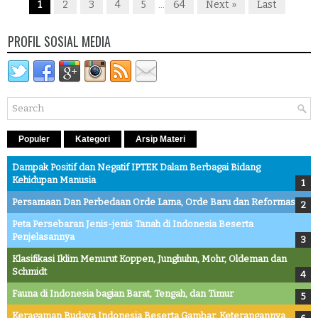
1
2
3
4
5
64
Next »
Last
...
PROFIL SOSIAL MEDIA
Populer
Kategori
Arsip Materi
Dampak Positif dan Negatif IPTEK Dalam Berbagai Bidang
Kehidupan Manusia
Persamaan Dan Perbedaan Orde Lama, Orde Baru dan Reformasi
Peta Persebaran Jenis-jenis Tanah di Indonesia Beserta
Penjelasannya
Klasifikasi Iklim Menurut Koppen, Junghuhn, Mohr, Oldeman dan
Schmidt
Fauna di Indonesia bagian Barat, Tengah, dan Timur
Keragaman Budaya Indonesia Beserta Gambar, Keterangannya