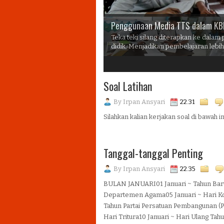
Penggunaan Media TTS dalam K
Teka teki silang diterapkan ke dala
didik. Menjadikan pembelajaran lebi
3
4
5
6
Soal Latihan
By
Irpan Ansyari
22.31
Silahkan kalian kerjakan soal di bawah ini
Tanggal-tanggal Penting
By
Irpan Ansyari
22.35
BULAN JANUARI01 Januari ~ Tahun Baru 
Departemen Agama05 Januari ~ Hari Ko
Tahun Partai Persatuan Pembangunan (PP
Hari Tritura10 Januari ~ Hari Ulang Tah