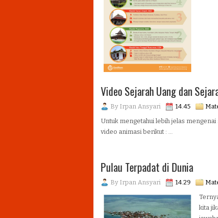
Video Sejarah Uang dan Sejar
By
Irpan Ansyari
14.45
Mate
Untuk mengetahui lebih jelas mengenai s
video animasi berikut : ...
Pulau Terpadat di Dunia
By
Irpan Ansyari
14.29
Mate
Ternya
kita j