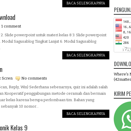
BACA SELENGKAPNYA
PENGUN
ownload
1 comment
 2. Slide powerpoint untuk materi kelas 8 3. Slide powerpoint
 5. Modul Sagusablog Tingkat Lanjut 6. Modul Sagusablog
.
BACA SELENGKAPNYA
DOWNLO
n
Where's M
z Scren
No comments
(42matter
Scan, Reply, Win) Sederhana sebenarnya, quiz ini adalah salah
KIRIM P
an Kooperatif penggabungan metode ceramah dan bermain
di luar kelas karena berupa perlombaan tim. Bahan yang
a sebanyak 10 nomor...
BACA SELENGKAPNYA
onik Kelas 9