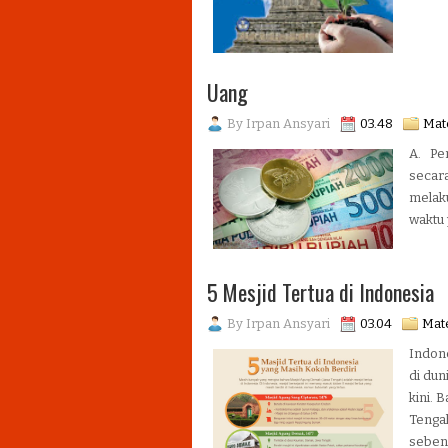
Uang
By
Irpan Ansyari
03.48
Mate
A. Pe
secar
melak
waktu 
5 Mesjid Tertua di Indonesia
By
Irpan Ansyari
03.04
Mate
Indone
di dun
kini.
Tengah
sebena