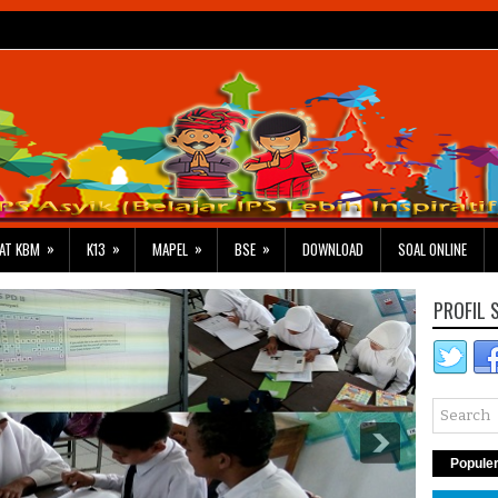
»
»
»
»
AT KBM
K13
MAPEL
BSE
DOWNLOAD
SOAL ONLINE
PROFIL 
Popule