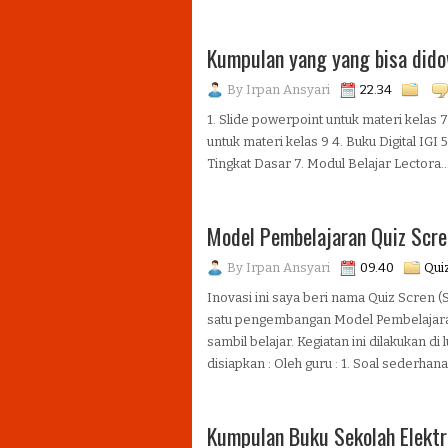
Kumpulan yang yang bisa did
By
Irpan Ansyari
22.34
1. Slide powerpoint untuk materi kelas 7
untuk materi kelas 9 4. Buku Digital IGI
Tingkat Dasar 7. Modul Belajar Lectora..
Model Pembelajaran Quiz Scre
By
Irpan Ansyari
09.40
Qui
Inovasi ini saya beri nama Quiz Scren (
satu pengembangan Model Pembelajar
sambil belajar. Kegiatan ini dilakukan 
disiapkan : Oleh guru : 1. Soal sederhan
Kumpulan Buku Sekolah Elektr