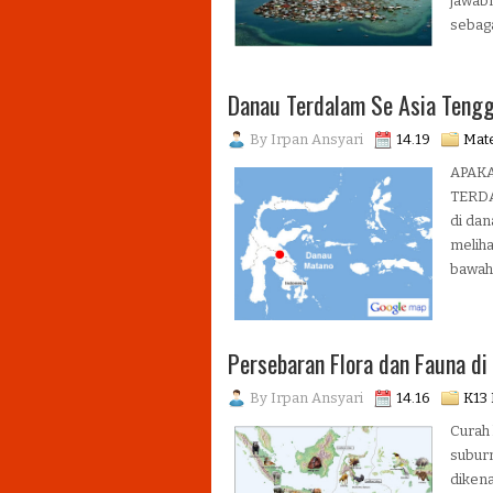
jawabn
sebaga
Danau Terdalam Se Asia Teng
By
Irpan Ansyari
14.19
Mate
APAK
TERDA
di dan
melih
bawah 
Persebaran Flora dan Fauna di
By
Irpan Ansyari
14.16
K13 
Curah 
suburn
diken