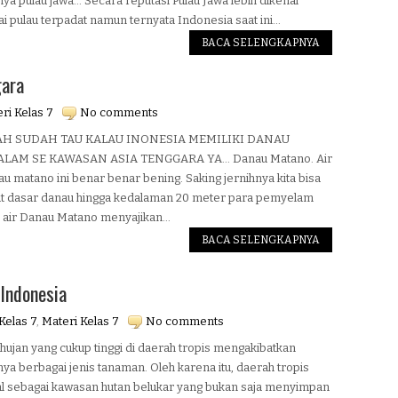
ya pulau jawa... Secara reputasi Pulau Jawa lebih dikenal
i pulau terpadat namun ternyata Indonesia saat ini...
BACA SELENGKAPNYA
gara
ri Kelas 7
No comments
AH SUDAH TAU KALAU INONESIA MEMILIKI DANAU
LAM SE KAWASAN ASIA TENGGARA YA... Danau Matano. Air
au matano ini benar benar bening. Saking jernihnya kita bisa
at dasar danau hingga kedalaman 20 meter para pemyelam
air Danau Matano menyajikan...
BACA SELENGKAPNYA
 Indonesia
Kelas 7
,
Materi Kelas 7
No comments
hujan yang cukup tinggi di daerah tropis mengakibatkan
ya berbagai jenis tanaman. Oleh karena itu, daerah tropis
al sebagai kawasan hutan belukar yang bukan saja menyimpan