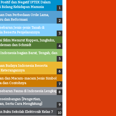
ositif dan Negatif IPTEK Dalam
i Bidang Kehidupan Manusia
an Dan Perbedaan Orde Lama,
ru dan Reformasi
sebaran Jenis-jenis Tanah di
ia Beserta Penjelasannya
asi Iklim Menurut Koppen, Junghuhn,
ldeman dan Schmidt
 Indonesia bagian Barat, Tengah, dan
an Budaya Indonesia Beserta
 Keterangannya
ian dan Macam-macam Jenis Simbol
ta dan Contohnya
sebaran Fauna di Indonesia Lengkap
eseimbangan [Pengertian,
an, Serta Cara Menghitung]
 Buku Sekolah Elektronik Kelas 7