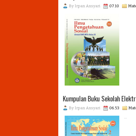
By
Irpan Ansyari
07.10
Mate
..
Kumpulan Buku Sekolah Elektr
By
Irpan Ansyari
06.53
Mate
...