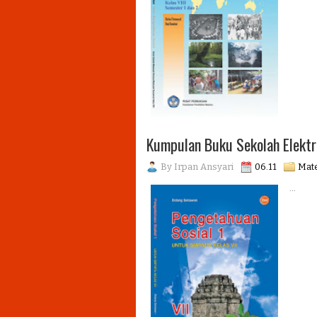
Kumpulan Buku Sekolah Elektr
By
Irpan Ansyari
06.11
Mate
...