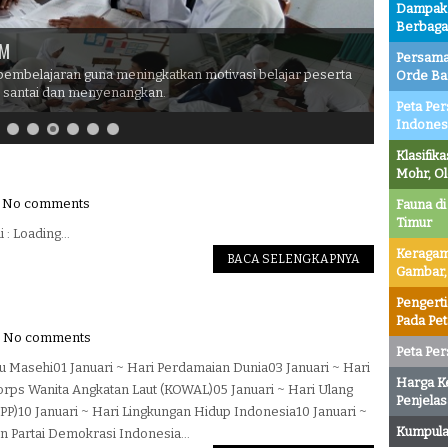
Dampak P
Berbaga
BM
Persama
m pembelajaran guna meningkatkan motivasi belajar peserta
Orde Ba
h santai dan menyenangkan.
Peta Per
Indones
Klasifik
Mohr, O
No comments
Fauna di
Timur
 : Loading...
Keragam
BACA SELENGKAPNYA
Gambar,
Pengert
Pada Pe
No comments
Peta Per
Masehi01 Januari ~ Hari Perdamaian Dunia03 Januari ~ Hari
Harga K
rps Wanita Angkatan Laut (KOWAL)05 Januari ~ Hari Ulang
Penjelas
P)10 Januari ~ Hari Lingkungan Hidup Indonesia10 Januari ~
Kumpulan
un Partai Demokrasi Indonesia...