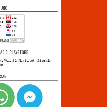
JUNG
AD DI PLAYSTORE
y Water? 2 (Play Store)
|
IPS Asyik
s)
ESAN