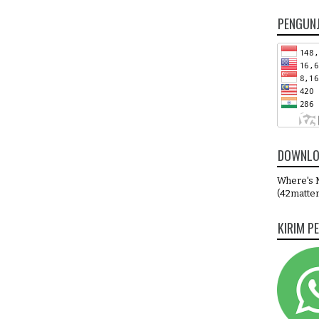
PENGUN
DOWNLO
Where's M
(42matter
KIRIM P