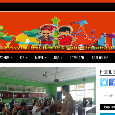
»
»
»
»
AT KBM
K13
MAPEL
BSE
DOWNLOAD
SOAL ONLINE
PROFIL 
Popule