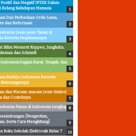
ositif dan Negatif IPTEK Dalam
i Bidang Kehidupan Manusia
an Dan Perbedaan Orde Lama,
ru dan Reformasi
sebaran Jenis-jenis Tanah di
ia Beserta Penjelasannya
asi Iklim Menurut Koppen, Junghuhn,
ldeman dan Schmidt
 Indonesia bagian Barat, Tengah, dan
an Budaya Indonesia Beserta
 Keterangannya
ian dan Macam-macam Jenis Simbol
ta dan Contohnya
sebaran Fauna di Indonesia Lengkap
eseimbangan [Pengertian,
an, Serta Cara Menghitung]
 Buku Sekolah Elektronik Kelas 7