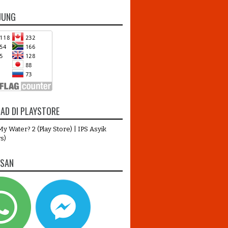
JUNG
AD DI PLAYSTORE
y Water? 2 (Play Store)
|
IPS Asyik
s)
ESAN