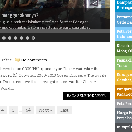
Dampak P
Berbaga
ra menggunakannya?
Persama
n guru untuk melakukan penilaian formatif dengan
Orde Ba
ang digunakan hanya smartphone guru atau tablet..
Peta Per
Indones
Klasifik
I
Mohr, O
 Online
No comments
Fauna di
Timur
rontakan G30S/PKI irpanansyari Please wait while the
Keragam
ossword (C) Copyright 2000-2013 Green Eclipse. // The puzzle
Gambar,
or. Do not remove this copyright notice. var BadChars =
sWord,...
Pengert
Pada Pe
BACA SELENGKAPNYA
Peta Per
4
5
64
Next »
Last
...
Harga K
Penjelas
Kumpulan