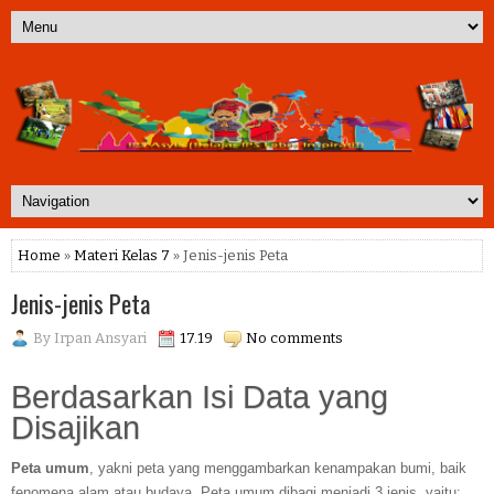
Home
»
Materi Kelas 7
» Jenis-jenis Peta
Jenis-jenis Peta
By
Irpan Ansyari
17.19
No comments
Berdasarkan Isi Data yang
Disajikan
Peta umum
, yakni peta yang menggambarkan kenampakan bumi, baik
fenomena alam atau budaya. Peta umum dibagi menjadi 3 jenis, yaitu: