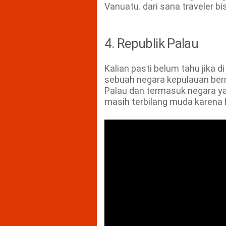
Vanuatu. dari sana traveler b
4. Republik Palau
Kalian pasti belum tahu jika d
sebuah negara kepulauan ber
Palau dan termasuk negara ya
masih terbilang muda karena