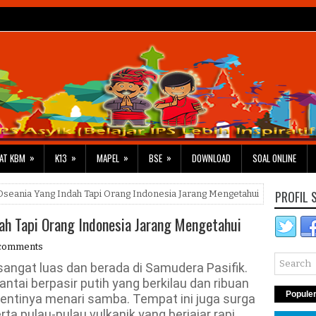
»
»
»
»
AT KBM
K13
MAPEL
BSE
DOWNLOAD
SOAL ONLINE
PROFIL 
Oseania Yang Indah Tapi Orang Indonesia Jarang Mengetahui
dah Tapi Orang Indonesia Jarang Mengetahui
comments
sangat luas dan berada di Samudera Pasifik.
antai berpasir putih yang berkilau dan ribuan
Popule
hentinya menari samba. Tempat ini juga surga
a pulau-pulau vulkanik yang berjajar rapi.