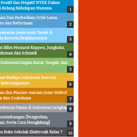
ositif dan Negatif IPTEK Dalam
i Bidang Kehidupan Manusia
an Dan Perbedaan Orde Lama,
ru dan Reformasi
sebaran Jenis-jenis Tanah di
ia Beserta Penjelasannya
asi Iklim Menurut Koppen, Junghuhn,
ldeman dan Schmidt
 Indonesia bagian Barat, Tengah, dan
an Budaya Indonesia Beserta
 Keterangannya
ian dan Macam-macam Jenis Simbol
ta dan Contohnya
sebaran Fauna di Indonesia Lengkap
eseimbangan [Pengertian,
an, Serta Cara Menghitung]
 Buku Sekolah Elektronik Kelas 7