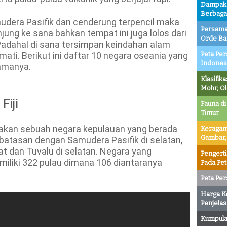
Dampak P
Berbaga
udera Pasifik dan cenderung terpencil maka
Persama
jung ke sana bahkan tempat ini juga lolos dari
Orde Ba
 Padahal di sana tersimpan keindahan alam
Peta Per
mati. Berikut ini daftar 10 negara oseania yang
Indones
amanya.
Klasifik
Mohr, O
Fiji
Fauna di
Timur
pakan sebuah negara kepulauan yang berada
Keragam
Gambar,
rbatasan dengan Samudera Pasifik di selatan,
rat dan Tuvalu di selatan. Negara yang
Pengert
emiliki 322 pulau dimana 106 diantaranya
Pada Pe
Peta Per
Harga K
Penjelas
Kumpulan