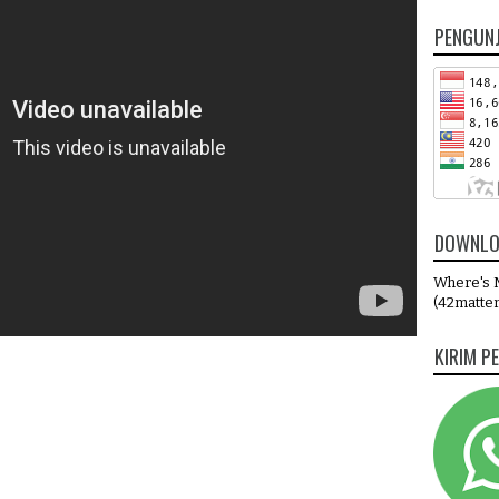
PENGUN
DOWNLO
Where's M
(42matter
KIRIM P