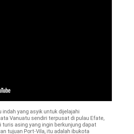
 indah yang asyik untuk dijelajahi
a Vanuatu sendiri terpusat di pulau Efate,
i turis asing yang ingin berkunjung dapat
tujuan Port-Vila, itu adalah ibukota