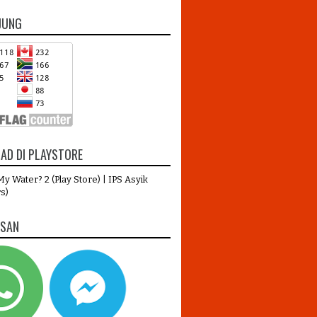
JUNG
AD DI PLAYSTORE
y Water? 2 (Play Store)
|
IPS Asyik
s)
ESAN