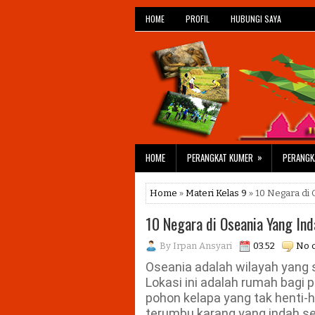
HOME
PROFIL
HUBUNGI SAYA
»
HOME
PERANGKAT KUMER
PERANGK
Home
»
Materi Kelas 9
» 10 Negara di 
10 Negara di Oseania Yang In
By
Irpan Ansyari
03.52
No 
Oseania adalah wilayah yang 
Lokasi ini adalah rumah bagi p
pohon kelapa yang tak henti-
terumbu karang yang indah sert