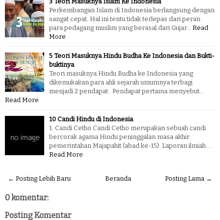
3 Teori Masuknya Islam Ke Indonesia
Perkembangan Islam di Indonesia berlangsung dengan
sangat cepat. Hal ini tentu tidak terlepas dari peran
para pedagang muslim yang berasal dari Gujar…
Read
More
5 Teori Masuknya Hindu Budha Ke Indonesia dan Bukti-
buktinya
Teori masuknya Hindu Budha ke Indonesia yang
dikemukakan para ahli sejarah umumnya terbagi
menjadi 2 pendapat. Pendapat pertama menyebut…
Read More
10 Candi Hindu di Indonesia
1. Candi Cetho Candi Cetho merupakan sebuah candi
bercorak agama Hindu peninggalan masa akhir
pemerintahan Majapahit (abad ke-15). Laporan ilmiah …
Read More
← Posting Lebih Baru
Beranda
Posting Lama →
0 komentar:
Posting Komentar