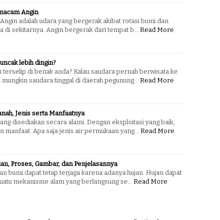
macam Angin
gin adalah udara yang bergerak akibat rotasi bumi dan
 di sekitarnya. Angin bergerak dari tempat b…
Read More
uncak lebih dingin?
 terselip di benak anda? Kalau saudara pernah berwisata ke
 mungkin saudara tinggal di daerah pegunung…
Read More
anah, Jenis serta Manfaatnya
yang disediakan secara alami. Dengan eksploitasi yang baik,
 manfaat. Apa saja jenis air permukaan yang…
Read More
tian, Proses, Gambar, dan Penjelasannya
tan bumi dapat tetap terjaga karena adanya hujan. Hujan dapat
suatu mekanisme alam yang berlangsung se…
Read More