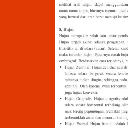
melihat arah angin, dapat menggunakan
nama-nama angin, biasanya menurut asal da
yang berasal dari arah barat menuju ke tim
8. Hujan
Hujan merupakan salah satu unsur pembe
Hujan terjadi akibat adanya penguapan
titik-titik air di udara (awan). Setelah ka
maka turunlah hujan. Besarnya curah huj
ombrograf. Berdasarkan cara terjadinya, hu
Hujan Zenithal. Hujan zenithal adalah 
(massa udara bergerak secara konve
suhunya makin dingin, sehingga pada 
zenithal. Oleh karena awan terbentuk 
juga hujan konveksi.
Hujan Orografis. Hujan orografis ada
udara secara horizontal terhalang o
naik lereng pegunungan. Semakin ting
terbentuklah awan dan menurunkan huj
Hujan Frontal Hujan frontal adalah 