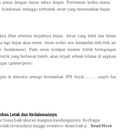
a panas dengan massa udara dingin. Pertemuan kedua massa
a kondensasi sehingga terbentuk awan yang menurunkan hujan
ta lihat sebelum terjadinya hujan. Awan yang tebal dan hitam
agi hujan akan turun. Awan terdiri atas kumpulan titik-titik air
(kondensasi). Pada awan terdapat muatan listrik bertegangan
listrik yang berlawan kutub, akan terjadi sebuah kilatan di angkasa
egar (guntur/petir).
ala di atmosfer semoga bermanfaat. IPS Asyik ..........
simple but
arkan Letak dan Kedalamannya
uar biasa baik ukuran maupun kandungannya. Berbagai
sudah termashyur hingga seantero dunia baik p…
Read More