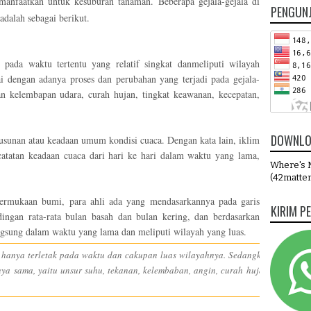
imanfaatkan untuk kesuburan tanaman. Beberapa gejala-gejala di
PENGUN
dalah sebagai berikut.
 pada waktu tertentu yang relatif singkat dan
meliputi wilayah
i dengan adanya proses dan perubahan yang terjadi pada gejala-
dan kelembapan udara, curah hujan, tingkat keawanan, kecepatan,
DOWNLO
usunan atau keadaan umum kondisi cuaca. Dengan kata lain, iklim
catatan keadaan cuaca dari hari ke hari dalam waktu yang lama,
Where's M
(42matter
permukaan bumi, para ahli ada yang mendasarkannya pada garis
KIRIM P
ingan rata-rata bulan basah dan bulan kering, dan berdasarkan
ngsung dalam waktu yang lama dan meliputi wilayah yang luas.
m hanya terletak pada waktu dan cakupan luas wilayahnya. Sedangkan
ya sama, yaitu unsur suhu, tekanan, kelembaban, angin, curah hujan,