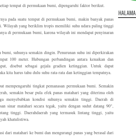
etiap tempat di permukaan bumi, dipengaruhi faktor berikut.
HALAMA
nya pada suatu tempat di permukaan bumi, makin banyak panas
. Wilayah yang beriklim tropis memiliki suhu udara paling tinggi
nnya di permukaan bumi, karena wilayah ini mendapat penyinaran
n bumi, suhunya semakin dingin. Penurunan suhu ini diperkirakan
empat 100 meter. Hubungan perbandingan antara kenaikan dan
at, disebut sebagai gejala gradien ketinggian. Untuk dapat
ka kita harus tahu dulu suhu rata-rata dan ketinggian tempatnya.
apat mempengaruhi tingkat pemanasan permukaan bumi. Semakin
erah, semakin besar pula efek panas matahari yang diterima oleh
ga menyebabkan kondisi suhunya semakin tinggi. Daerah di
 sinar matahari secara tegak, yaitu dengan sudut datang 90°,
intang tinggi. Daerahdaerah yang termasuk lintang tinggi, yaitu
ayah khatulistiwa.
i dari matahari ke bumi dan mengurangi panas yang berasal dari