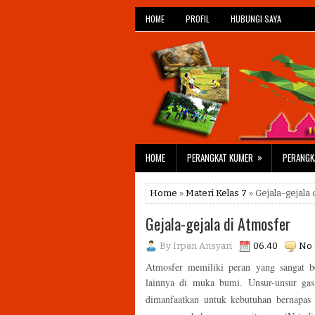
HOME
PROFIL
HUBUNGI SAYA
»
HOME
PERANGKAT KUMER
PERANGK
Home
»
Materi Kelas 7
» Gejala-gejala
Gejala-gejala di Atmosfer
By
Irpan Ansyari
06.40
No
Atmosfer memiliki peran yang sangat b
lainnya di muka bumi. Unsur-unsur gas
dimanfaatkan untuk kebutuhan bernapas