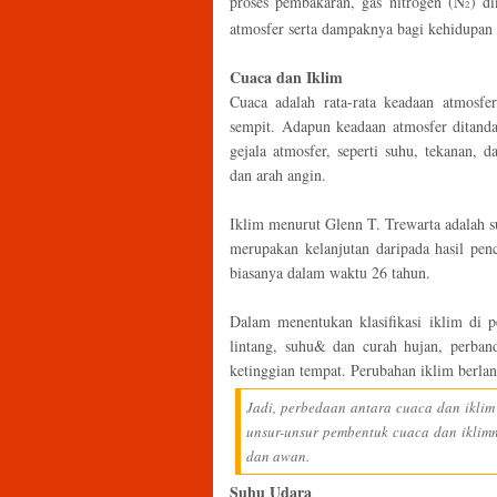
proses pembakaran, gas nitrogen (N
) d
2
atmosfer serta dampaknya bagi kehidupan a
Cuaca dan Iklim
Cuaca adalah rata-rata keadaan atmosfer
sempit. Adapun keadaan atmosfer ditanda
gejala atmosfer, seperti suhu, tekanan, 
dan arah angin.
Iklim menurut Glenn T. Trewarta adalah s
merupakan kelanjutan daripada hasil pen
biasanya dalam waktu 26 tahun.
Dalam menentukan klasifikasi iklim di 
lintang, suhu& dan curah hujan, perband
ketinggian tempat. Perubahan iklim berla
Jadi, perbedaan antara cuaca dan ikli
unsur-unsur pembentuk cuaca dan iklimn
dan awan.
Suhu Udara