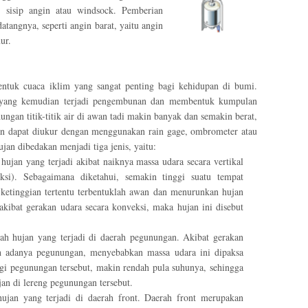
 sisip angin atau windsock. Pemberian
tangnya, seperti angin barat, yaitu angin
ur.
ntuk cuaca iklim yang sangat penting bagi kehidupan di bumi.
, yang kemudian terjadi pengembunan dan membentuk kumpulan
ndungan titik-titik air di awan tadi makin banyak dan semakin berat,
an dapat diukur dengan menggunakan rain gage, ombrometer atau
jan dibedakan menjadi tiga jenis, yaitu:
hujan yang terjadi akibat naiknya massa udara secara vertikal
ksi). Sebagaimana diketahui, semakin tinggi suatu tempat
ketinggian tertentu terbentuklah awan dan menurunkan hujan
akibat gerakan udara secara konveksi, maka hujan ini disebut
lah hujan yang terjadi di daerah pegunungan. Akibat gerakan
leh adanya pegunungan, menyebabkan massa udara ini dipaksa
gi pegunungan tersebut, makin rendah pula suhunya, sehingga
an di lereng pegunungan tersebut.
hujan yang terjadi di daerah front. Daerah front merupakan