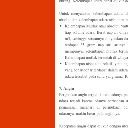
kurang. Kelembapan udara dapat diukur d
Untuk menyatakan kelembapan udara, da
absolut dan kelembapan udara nisbi atau re
Kelembapan Mutlak atau absolut, yai
tiap volume udara. Berat uap air din
m3, sehingga satuannya dinyatakan da
terdapat 25 gram uap air, artiny
mempunyai kelembapan mutlak tertingg
Kelembapan mutlak terendah di wilaya
Kelembapan nisbi atau relatif, yaitu 
yang benar-benar terdapat dalam udar
udara tersebut pada suhu yang sama. 
7. Angin
Pergerakan angin terjadi karena adanya p
udara terjadi karena adanya perbedaan s
pemanasan matahari di permukaan bu
udaranya, makin besar pula anginnya.
Kecepatan angin dapat diukur dengan m