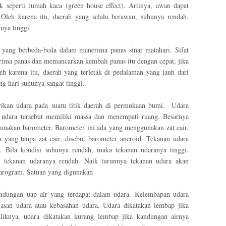
seperti rumah kaca (green house effect). Artinya, awan dapat
leh karena itu, daerah yang selalu berawan, suhunya rendah.
nya tinggi.
 yang berbeda-beda dalam menerima panas sinar matahari. Sifat
rima panas dan memancarkan kembali panas itu dengan cepat, jika
h karena itu, daerah yang terletak di pedalaman yang jauh dari
ng hari suhunya sangat tinggi.
rikan udara pada suatu titik daerah di permukaan bumi. Udara
udara tersebut memiliki massa dan menempati ruang. Besarnya
unakan barometer. Barometer ini ada yang menggunakan zat cair,
a yang tanpa zat cair, disebut barometer aneroid. Tekanan udara
a. Bila kondisi suhunya rendah, maka tekanan udaranya tinggi.
si tekanan udaranya rendah. Naik turunnya tekanan udara akan
arogram. Satuan yang digunakan
ndungan uap air yang terdapat dalam udara. Kelembapan udara
ngasan udara atau kebasahan udara. Udara dikatakan lembap jika
liknya, udara dikatakan kurang lembap jika kandungan airnya