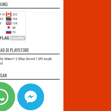
JUNG
AD DI PLAYSTORE
y Water? 2 (Play Store)
|
IPS Asyik
s)
ESAN