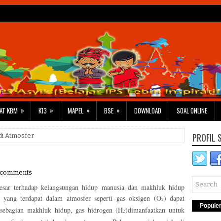
»
»
»
»
AT KBM
K13
MAPEL
BSE
DOWNLOAD
SOAL ONLINE
PROFIL 
 di Atmosfer
 comments
esar terhadap kelangsungan hidup manusia dan makhluk hidup
 yang terdapat dalam atmosfer seperti gas oksigen (O
) dapat
2
Popule
 sebagian makhluk hidup, gas hidrogen (H
)dimanfaatkan untuk
2