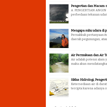
Pengertian dan Macam-
A. PENGERTIAN ANGIN An
perbedaan tekanan udara
Mengapa suhu udara di p
Pernahkah pertanyaan itu
daerah pegunungan, atau
Air Permukaan dan Air T
Air adalah potensi alam 
maka akan mendatangkan
Siklus Hidrologi, Penger
Ketersediaan air di dara
tercipta karena adanya 