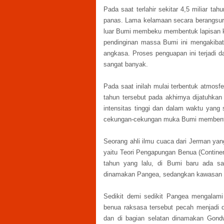
Pada saat terlahir sekitar 4,5 miliar ta
panas. Lama kelamaan secara berangsur-
luar Bumi membeku membentuk lapisan ke
pendinginan massa Bumi ini mengakibat
angkasa. Proses penguapan ini terjadi d
sangat banyak.
Pada saat inilah mulai terbentuk atmosf
tahun tersebut pada akhirnya dijatuhka
intensitas tinggi dan dalam waktu yang s
cekungan-cekungan muka Bumi membentu
Seorang ahli ilmu cuaca dari Jerman yan
yaitu Teori Pengapungan Benua (Contine
tahun yang lalu, di Bumi baru ada s
dinamakan Pangea, sedangkan kawasan 
Sedikit demi sedikit Pangea mengalami 
benua raksasa tersebut pecah menjadi d
dan di bagian selatan dinamakan Gondw