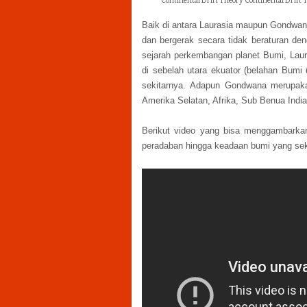
Continental Drift Theory Continental Drift
Baik di antara Laurasia maupun Gondwana
dan bergerak secara tidak beraturan de
sejarah perkembangan planet Bumi, Laur
di sebelah utara ekuator (belahan Bumi u
sekitarnya. Adapun Gondwana merupakan
Amerika Selatan, Afrika, Sub Benua India,
Berikut video yang bisa menggambarka
peradaban hingga keadaan bumi yang se