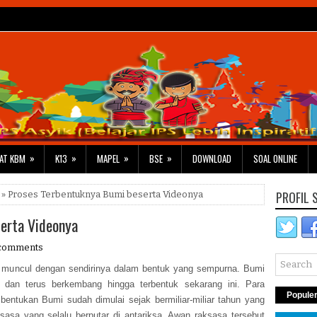
»
»
»
»
AT KBM
K13
MAPEL
BSE
DOWNLOAD
SOAL ONLINE
PROFIL 
» Proses Terbentuknya Bumi beserta Videonya
erta Videonya
comments
g muncul dengan sendirinya dalam bentuk yang sempurna. Bumi
g dan terus berkembang hingga terbentuk sekarang ini. Para
Popule
ntukan Bumi sudah dimulai sejak bermiliar-miliar tahun yang
sasa yang selalu berputar di antariksa. Awan raksasa tersebut