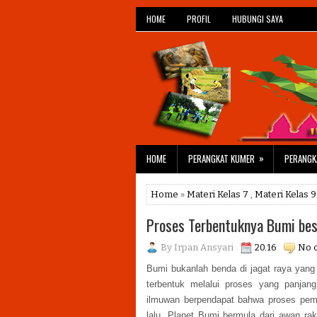
HOME
PROFIL
HUBUNGI SAYA
»
HOME
PERANGKAT KUMER
PERANGK
Home
»
Materi Kelas 7
,
Materi Kelas 9
Proses Terbentuknya Bumi bes
By
Irpan Ansyari
20.16
No 
Bumi bukanlah benda di jagat raya yan
terbentuk melalui proses yang panjan
ilmuwan berpendapat bahwa proses pembe
lalu. Planet Bumi bermula dari awan rak