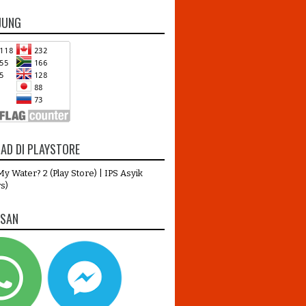
JUNG
AD DI PLAYSTORE
y Water? 2 (Play Store)
|
IPS Asyik
s)
ESAN