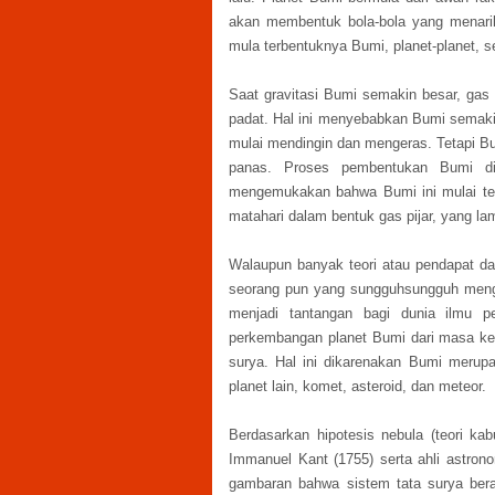
akan membentuk bola-bola yang menarik 
mula terbentuknya Bumi, planet-planet, se
Saat gravitasi Bumi semakin besar, ga
padat. Hal ini menyebabkan Bumi semakin
mulai mendingin dan mengeras. Tetapi B
panas. Proses pembentukan Bumi d
mengemukakan bahwa Bumi ini mulai terb
matahari dalam bentuk gas pijar, yang 
Walaupun banyak teori atau pendapat da
seorang pun yang sungguhsungguh menge
menjadi tantangan bagi dunia ilmu 
perkembangan planet Bumi dari masa ke 
surya. Hal ini dikarenakan Bumi merupa
planet lain, komet, asteroid, dan meteor.
Berdasarkan hipotesis nebula (teori ka
Immanuel Kant (1755) serta ahli astrono
gambaran bahwa sistem tata surya bera