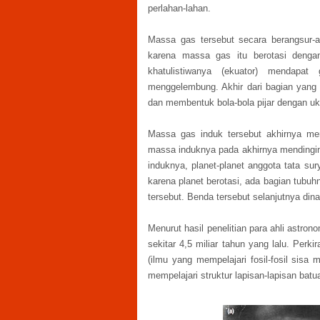
perlahan-lahan.
Massa gas tersebut secara berangsur-a
karena massa gas itu berotasi denga
khatulistiwanya (ekuator) mendapat
menggelembung. Akhir dari bagian yang 
dan membentuk bola-bola pijar dengan uk
Massa gas induk tersebut akhirnya menj
massa induknya pada akhirnya mendingin
induknya, planet-planet anggota tata su
karena planet berotasi, ada bagian tubuhn
tersebut. Benda tersebut selanjutnya din
Menurut hasil penelitian para ahli astron
sekitar 4,5 miliar tahun yang lalu. Perk
(ilmu yang mempelajari fosil-fosil sisa
mempelajari struktur lapisan-lapisan ba