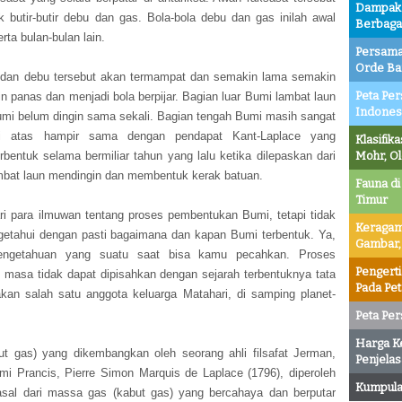
Dampak P
butir-butir debu dan gas. Bola-bola debu dan gas inilah awal
Berbaga
rta bulan-bulan lain.
Persama
Orde Ba
s dan debu tersebut akan termampat dan semakin lama semakin
Peta Per
 panas dan menjadi bola berpijar. Bagian luar Bumi lambat laun
Indones
umi belum dingin sama sekali. Bagian tengah Bumi masih sangat
i atas hampir sama dengan pendapat Kant-Laplace yang
Klasifik
Mohr, O
entuk selama bermiliar tahun yang lalu ketika dilepaskan dari
lambat laun mendingin dan membentuk kerak batuan.
Fauna di
Timur
ri para ilmuwan tentang proses pembentukan Bumi, tetapi tidak
Keragam
tahui dengan pasti bagaimana dan kapan Bumi terbentuk. Ya,
Gambar,
pengetahuan yang suatu saat bisa kamu pecahkan. Proses
Pengert
masa tidak dapat dipisahkan dengan sejarah terbentuknya tata
Pada Pe
kan salah satu anggota keluarga Matahari, di samping planet-
Peta Per
Harga K
but gas) yang dikembangkan oleh seorang ahli filsafat Jerman,
Penjelas
mi Prancis, Pierre Simon Marquis de Laplace (1796), diperoleh
Kumpulan
sal dari massa gas (kabut gas) yang bercahaya dan berputar