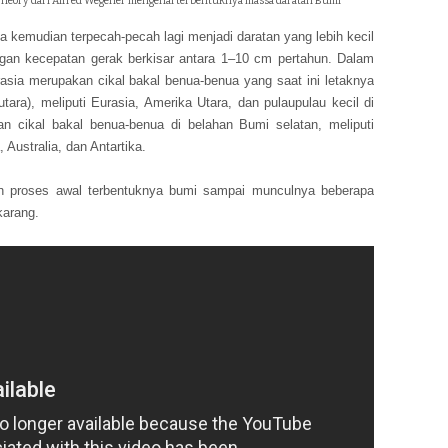
 Theory dari Alfred Wegener mengenai terbentuknya massa daratan Bumi
 kemudian terpecah-pecah lagi menjadi daratan yang lebih kecil
ngan kecepatan gerak berkisar antara 1–10 cm pertahun. Dalam
asia merupakan cikal bakal benua-benua yang saat ini letaknya
tara), meliputi Eurasia, Amerika Utara, dan pulaupulau kecil di
 cikal bakal benua-benua di belahan Bumi selatan, meliputi
 Australia, dan Antartika.
n proses awal terbentuknya bumi sampai munculnya beberapa
karang.