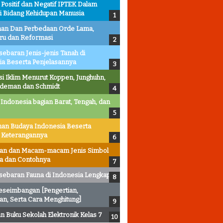
ositif dan Negatif IPTEK Dalam
i Bidang Kehidupan Manusia
an Dan Perbedaan Orde Lama,
ru dan Reformasi
sebaran Jenis-jenis Tanah di
ia Beserta Penjelasannya
asi Iklim Menurut Koppen, Junghuhn,
ldeman dan Schmidt
 Indonesia bagian Barat, Tengah, dan
an Budaya Indonesia Beserta
 Keterangannya
ian dan Macam-macam Jenis Simbol
ta dan Contohnya
sebaran Fauna di Indonesia Lengkap
eseimbangan [Pengertian,
an, Serta Cara Menghitung]
 Buku Sekolah Elektronik Kelas 7