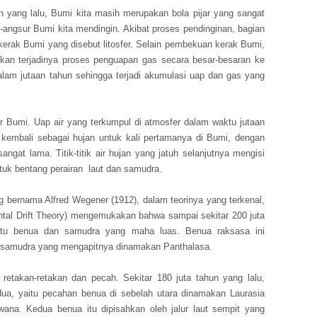
hun yang lalu, Bumi kita masih merupakan bola pijar yang sangat
angsur Bumi kita mendingin. Akibat proses pendinginan, bagian
rak Bumi yang disebut litosfer. Selain pembekuan kerak Bumi,
kan terjadinya proses penguapan gas secara besar-besaran ke
alam jutaan tahun sehingga terjadi akumulasi uap dan gas yang
er Bumi. Uap air yang terkumpul di atmosfer dalam waktu jutaan
n kembali sebagai hujan untuk kali pertamanya di Bumi, dengan
angat lama. Titik-titik air hujan yang jatuh selanjutnya mengisi
k bentang perairan laut dan samudra.
g bernama Alfred Wegener (1912), dalam teorinya yang terkenal,
ntal Drift Theory) mengemukakan bahwa sampai sekitar 200 juta
atu benua dan samudra yang maha luas. Benua raksasa ini
samudra yang mengapitnya dinamakan Panthalasa.
retakan-retakan dan pecah. Sekitar 180 juta tahun yang lalu,
ua, yaitu pecahan benua di sebelah utara dinamakan Laurasia
ana. Kedua benua itu dipisahkan oleh jalur laut sempit yang