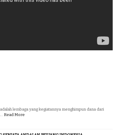
alah lembaga yang kegiatannya menghimpun dana dari
u…
Read More
G SENJATA ANDALAN PEJUANG INDONESIA