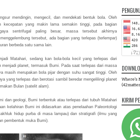
PENGUN
ngsur mendingin, mengecil, dan mendekati bentuk bola. Oleh
n kecepatan yang makin lama semakin tinggi, pada bagian
 gaya sentrifugal paling besar, massa tersebut akhirnya
menggelembung tersebut, ada bagian yang terlepas (terlempar)
uran berbeda satu sama lain.
adi Matahari, sedang kan bola-bola kecil yang terlepas dari
 menjadi planet, termasuk Bumi. Pada saat terlepas dari massa
DOWNLO
rya masih merupakan bola pijar dengan suhu sangat tinggi. Oleh
ya yang terlepas dan berotasi sambil beredar mengelilingi planet
Where's M
(42matter
amakan Bulan (satelit alam).
KIRIM P
omi dan geologi, Bumi terbentuk atau terlepas dari tubuh Matahari
iraan kelahiran Bumi ini didasarkan atas penelaahan Paleontologi
 makhluk hidup purba di masa lampau) dan stratigrafi (ilmu yang
tuan pembentuk muka Bumi).