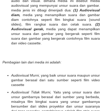
audio dan visual. dimana media ini disebut media
audiovisual yang mempunyai unsur suara dan gambar.
media jenis ini dibagi dmenjadi dua:
(1) Audiovisual
diam,
media yang menampilkan suara dan gambar
diam contohnya seperti film bingkai suara (sound
slides), film rangkai suara dan cetak suara.
(2)
Audiovisual gerak,
media yang dapat menampilkan
unsur suara dan gambar yang bergerak seperti film
suara dan gambar yang bergerak contohnya film suara
dan video cassette.
Pembagian lain dari media ini adalah:
Audiovisual Murni,
yang baik unsur suara maupun unsur
gambar berasal dari satu sumber seperti film video
cassette
Audiovisual Tidak Murni,
Yaitu yang unsur suara dan
unsur gambarnya berasal dari sumber yang berbeda,
misalnya film bingkai suara yang unsur gambarnya
bersumber dari slides proyektor dan unsur suaranya
dari tape recorder. contohlainnya adalah film strip suara