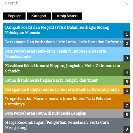
Populer
Kategori
Arsip Materi
Dampak Positif dan Negatif IPTEK Dalam Berbagai Bidang
Kehidupan Manusia
Persamaan Dan Perbedaan Orde Lama, Orde Baru dan Reformasi
Peta Persebaran Jenis-jenis Tanah di Indonesia Beserta
Penjelasannya
Klasifikasi Iklim Menurut Koppen, Junghuhn, Mohr, Oldeman dan
Schmidt
Fauna di Indonesia bagian Barat, Tengah, dan Timur
Keragaman Budaya Indonesia Beserta Gambar, Keterangannya
Pengertian dan Macam-macam Jenis Simbol Pada Peta dan
Contohnya
Peta Persebaran Fauna di Indonesia Lengkap
Harga Keseimbangan [Pengertian, Penjelasan, Serta Cara
Menghitung]